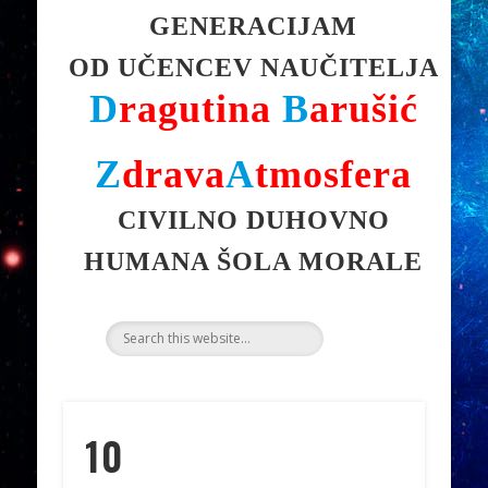
GENERACIJAM
OD UČENCEV NAUČITELJA
D
ragutina
B
arušić
Z
drava
A
tmosfera
CIVILNO DUHOVNO
HUMANA ŠOLA MORALE
10