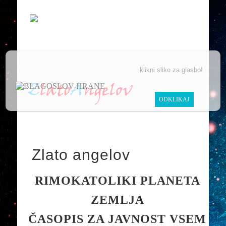
POMAGAJTE NAM POMAGATI
ČLANKI
VIDEO
klikni sliko za glasbo!
Zlato angelov
RIMOKATOLIKI PLANETA
ZEMLJA
ČASOPIS ZA JAVNOST VSEM