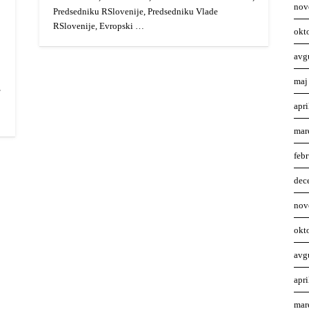
nov
Predsedniku RSlovenije, Predsedniku Vlade
RSlovenije, Evropski …
okt
avg
maj
,
apr
mar
feb
dec
nov
okt
avg
apr
mar