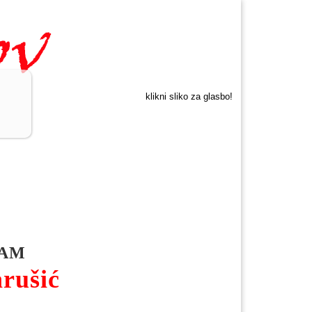
klikni sliko za glasbo!
JAM
arušić