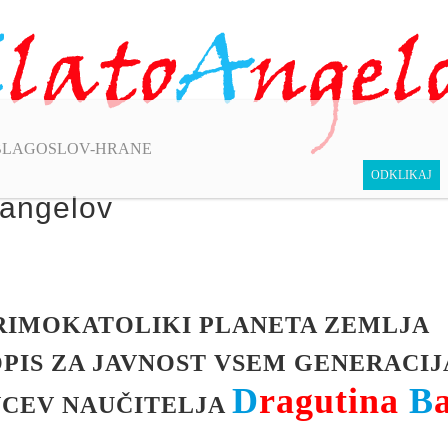
 angelov
RIMOKATOLIKI PLANETA ZEMLJA
PIS ZA JAVNOST VSEM GENERACI
D
ragutina
B
NCEV NAUČITELJA