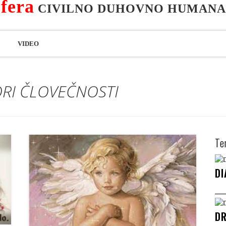
fera
CIVILNO DUHOVNO HUMANA
VIDEO
I ČLOVEČNOSTI
Te
DI
DR