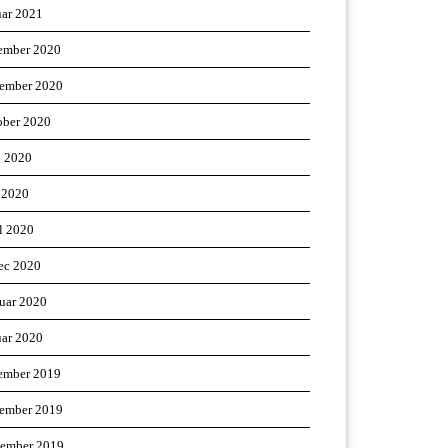
uar 2021
ember 2020
ember 2020
ober 2020
j 2020
 2020
il 2020
ec 2020
ruar 2020
uar 2020
ember 2019
ember 2019
tember 2019