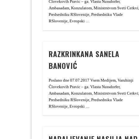
Človekovih Pravic – ga. Vlasta Nussdorfer,
Ambasadam, Konzulatom, Ministrstvom Sveti Cerkvi
Predsedniku RSlovenije, Predsedniku Vlade
RSlovenije, Evropski …
RAZKRINKANA SANELA
BANOVIĆ
Poslano dne 07.07.2017 Vsem Medijem, Varuhinji
Človekovih Pravic – ga. Vlasta Nussdorfer,
Ambasadam, Konzulatom, Ministrstvom Sveti Cerkvi
Predsedniku RSlovenije, Predsedniku Vlade
RSlovenije, Evropski …
NADALJEVANJE NASILJA NAD