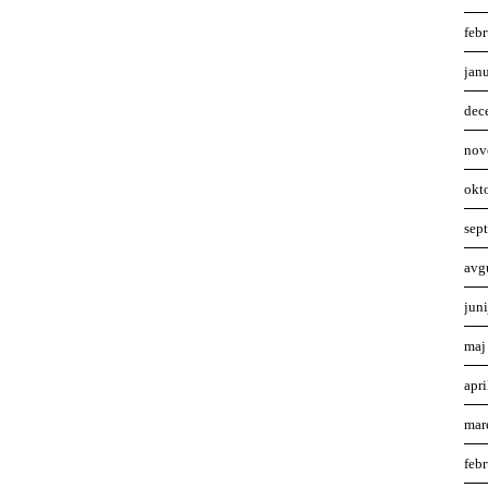
feb
jan
dec
nov
okt
sep
avg
jun
maj
apr
mar
feb