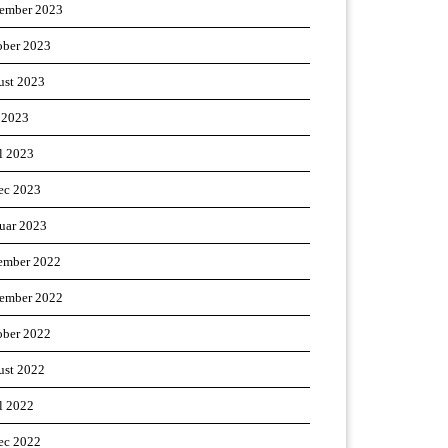
ember 2023
ober 2023
ust 2023
 2023
il 2023
ec 2023
ruar 2023
ember 2022
ember 2022
ober 2022
ust 2022
il 2022
ec 2022