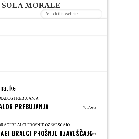
 ŠOLA MORALE
matike
ALOG PREBUJANJA
78 Posts
AGI BRALCI PROŠNJE OZAVEŠČAJO
9 Posts