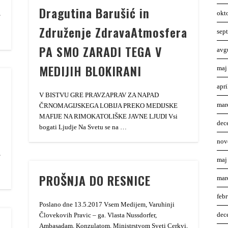
Dragutina Barušić in
okt
,
Združenje ZdravaAtmosfera
sep
PA SMO ZARADI TEGA V
avg
MEDIJIH BLOKIRANI
maj
apr
V BISTVU GRE PRAVZAPRAV ZA NAPAD
mar
ČRNOMAGIJSKEGA LOBIJA PREKO MEDIJSKE
MAFIJE NA RIMOKATOLIŠKE JAVNE LJUDI Vsi
dec
bogati Ljudje Na Svetu se na …
nov
,
maj
PROŠNJA DO RESNICE
mar
feb
Poslano dne 13.5.2017 Vsem Medijem, Varuhinji
dec
Človekovih Pravic – ga. Vlasta Nussdorfer,
Ambasadam, Konzulatom, Ministrstvom Sveti Cerkvi,