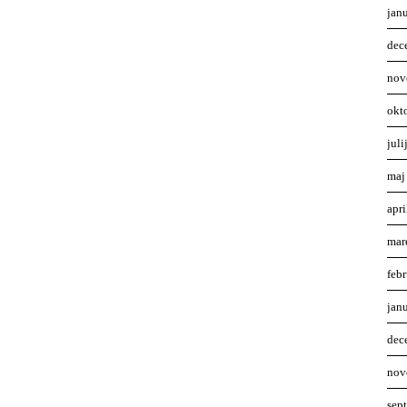
jan
dec
nov
okt
juli
maj
apr
mar
feb
jan
dec
nov
sep