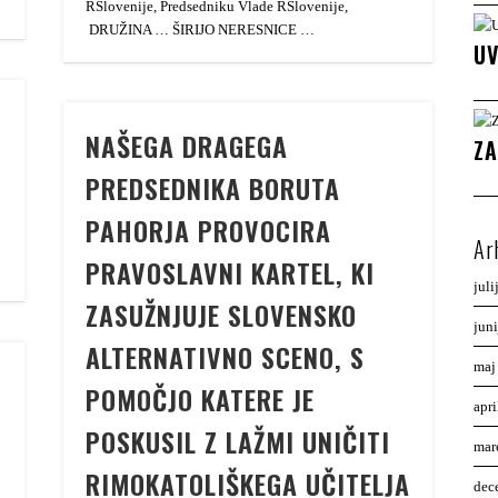
RSlovenije, Predsedniku Vlade RSlovenije,
DRUŽINA … ŠIRIJO NERESNICE …
UV
NAŠEGA DRAGEGA
ZA
PREDSEDNIKA BORUTA
PAHORJA PROVOCIRA
Ar
PRAVOSLAVNI KARTEL, KI
juli
ZASUŽNJUJE SLOVENSKO
jun
ALTERNATIVNO SCENO, S
maj
POMOČJO KATERE JE
apr
POSKUSIL Z LAŽMI UNIČITI
mar
RIMOKATOLIŠKEGA UČITELJA
dec