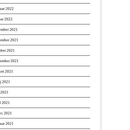
ruar 2022
uar 2022
ember 2021
ember 2021
ober 2021
tember 2021
ust 2021
ij 2021
 2021
il 2021
ec 2021
ruar 2021