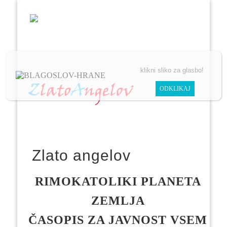
POMAGAJTE NAM POMAGATI
ČLANKI
VIDEO
klikni sliko za glasbo!
Zlato angelov
RIMOKATOLIKI PLANETA
ZEMLJA
ČASOPIS ZA JAVNOST VSEM