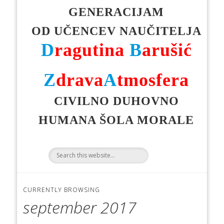
GENERACIJAM
OD UČENCEV NAUČITELJA
D
ragutina
B
arušić
Z
drava
A
tmosfera
CIVILNO DUHOVNO
HUMANA ŠOLA MORALE
CURRENTLY BROWSING
september 2017