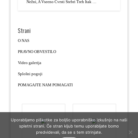
Nežni, A Vseeno Čvrsti Stebri Treh Itak …
Strani
O NAS
PRAVNO OBVESTILO
Video galerija
Splošni pogoji
POMAGAJTE NAM POMAGATI
Uporabljamo piškotke za boljšo uporabniško izkušnjo na naši
spletni strani. Če stran kljub temu uporabljate bomo
predvidevali, da se s tem strinjate.