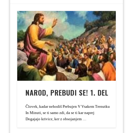
NAROD, PREBUDI SE! 1. DEL
Človek, kadar nehodiš Prebujen V Vsakem Trenutku
In Minuti, se ti samo zdi, da se ti kar naprej
Dogajajo krivice, ker z obsojanjem …