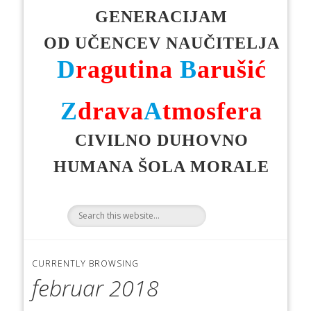
GENERACIJAM
OD UČENCEV NAUČITELJA
D
ragutina
B
arušić
Z
drava
A
tmosfera
CIVILNO DUHOVNO
HUMANA ŠOLA MORALE
CURRENTLY BROWSING
februar 2018