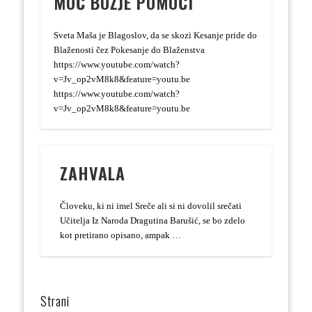
MOČ BOŽJE POMOČI
Sveta Maša je Blagoslov, da se skozi Kesanje pride do
Blaženosti čez Pokesanje do Blaženstva
https://www.youtube.com/watch?
v=Jv_op2vM8k8&feature=youtu.be
https://www.youtube.com/watch?
v=Jv_op2vM8k8&feature=youtu.be
ZAHVALA
Človeku, ki ni imel Sreče ali si ni dovolil srečati
Učitelja Iz Naroda Dragutina Barušić, se bo zdelo
kot pretirano opisano, ampak …
Strani