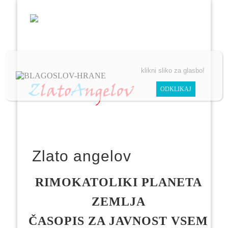
POMAGAJTE NAM POMAGATI
ČLANKI
VIDEO
klikni sliko za glasbo!
Zlato angelov
RIMOKATOLIKI PLANETA
ZEMLJA
ČASOPIS ZA JAVNOST VSEM