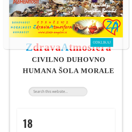
GENERACIJAM
OD UČENCEV NAUČITELJA
D
ragutina
B
arušić
Z
drava
A
tmosfera
CIVILNO DUHOVNO
HUMANA ŠOLA MORALE
18