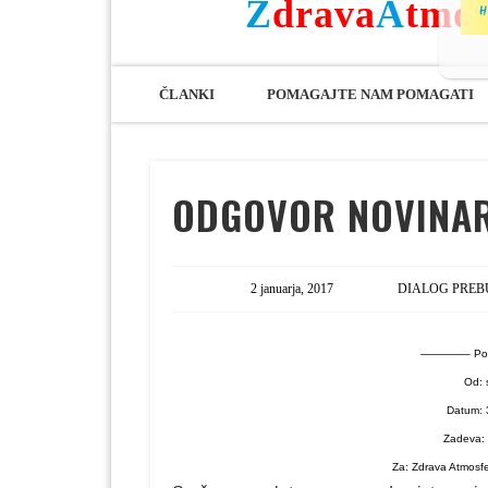
Z
drava
A
tmos
ČLANKI
POMAGAJTE NAM POMAGATI
ODGOVOR NOVINAR
2 januarja, 2017
DIALOG PREB
————– Pos
Od: s
Datum: 
Zadeva:
Za: Zdrava Atmosf