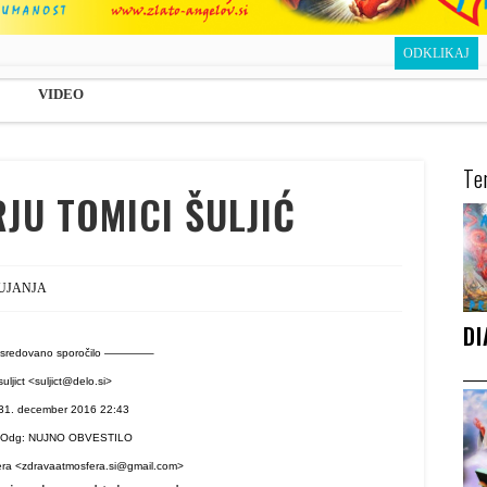
fera
CIVILNO DUHOVNO HUMANA
VIDEO
Te
JU TOMICI ŠULJIĆ
UJANJA
DI
redovano sporočilo ————–
uljict <suljict@delo.si>
31. december 2016 22:43
 Odg: NUJNO OBVESTILO
era <zdravaatmosfera.si@gmail.com>