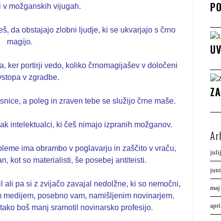
PO
i v možganskih vijugah.
š, da obstajajo zlobni ljudje, ki se ukvarjajo s črno
magijo.
UV
irja, ker portirji vedo, koliko črnomagijašev v določeni
vstopa v zgradbe.
ZA
snice, a poleg in zraven tebe se služijo črne maše.
pak intelektualci, ki češ nimajo izpranih možganov.
Ar
pleme ima obrambo v poglavarju in zaščito v vraču,
juli
an, kot so materialisti, še posebej antiteisti.
jun
vil ali pa si z zvijačo zavajal nedolžne, ki so nemočni,
maj
em medijem, posebno vam, namišljenim novinarjem,
apr
 tako boš manj sramotil novinarsko profesijo.