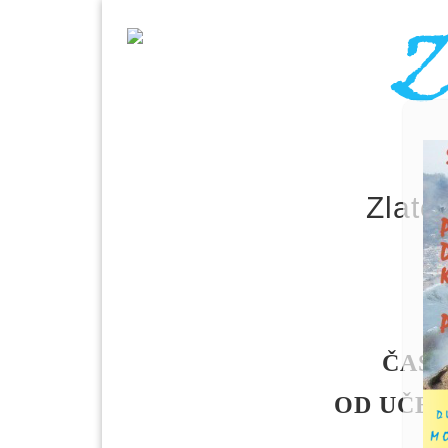
Zlato
ČASO
OD UČE