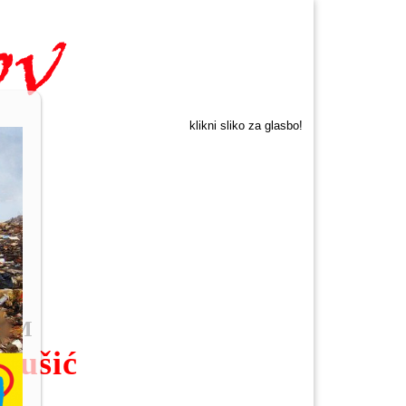
klikni sliko za glasbo!
JAM
arušić