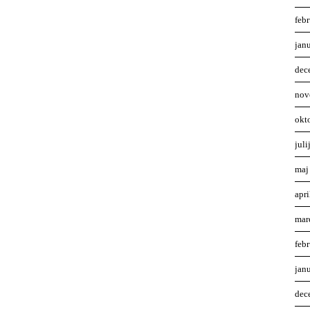
feb
jan
dec
nov
okt
juli
maj
apr
mar
feb
jan
dec