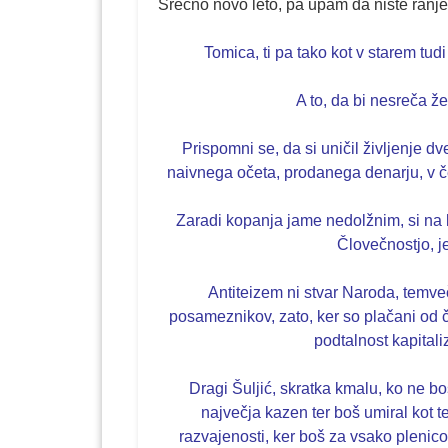
Srečno novo leto, pa upam da niste ranj
Tomica, ti pa tako kot v starem tud
A to, da bi nesreča ž
Prispomni se, da si uničil življenje d
naivnega očeta, prodanega denarju, v č
Zaradi kopanja jame nedolžnim, si n
Človečnostjo, je
Antiteizem ni stvar Naroda, temveč
posameznikov, zato, ker so plačani od 
podtalnost kapital
Dragi Šuljić, skratka kmalu, ko ne 
največja kazen ter boš umiral kot 
razvajenosti, ker boš za vsako plenic