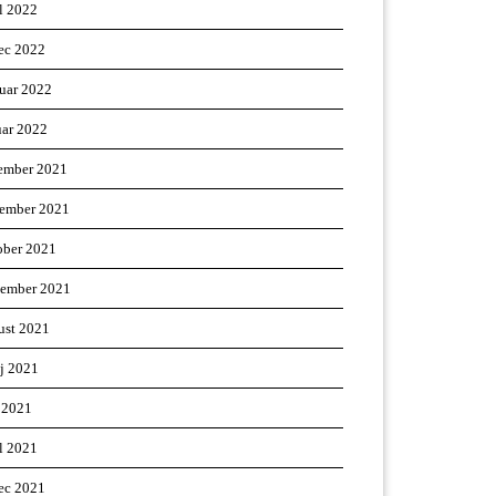
il 2022
ec 2022
ruar 2022
uar 2022
ember 2021
ember 2021
ober 2021
tember 2021
ust 2021
ij 2021
 2021
il 2021
ec 2021