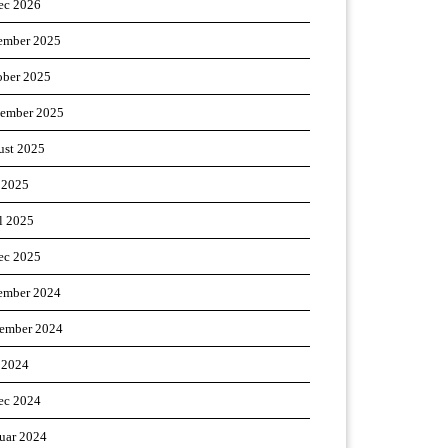
ec 2026
ember 2025
ober 2025
tember 2025
ust 2025
 2025
il 2025
ec 2025
ember 2024
ember 2024
 2024
ec 2024
ruar 2024