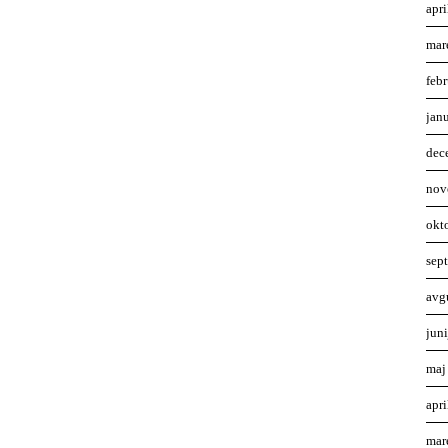
apr
mar
feb
jan
dec
nov
okt
sep
avg
jun
maj
apr
mar