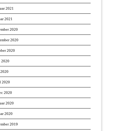
ruar 2021
uar 2021
ember 2020
ember 2020
ober 2020
j 2020
 2020
il 2020
ec 2020
ruar 2020
uar 2020
ember 2019