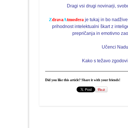
Dragi vsi drugi novinarji, svob
Z
drava
A
tmosfera
je tukaj in bo nadžive
prihodnost intelektualni škart z inte
prepričanja in emotivno za
Učenci Nadu
Kako s težavo zgodov
Did you like this article? Share it with your friends!