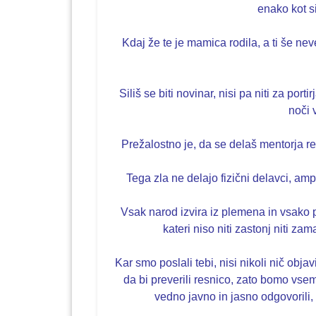
enako kot s
Kdaj že te je mamica rodila, a ti še neve
Siliš se biti novinar, nisi pa niti za port
noči 
Prežalostno je, da se delaš mentorja re
Tega zla ne delajo fizični delavci, am
Vsak narod izvira iz plemena in vsako 
kateri niso niti zastonj niti zam
Kar smo poslali tebi, nisi nikoli nič obja
da bi preverili resnico, zato bomo vs
vedno javno in jasno odgovorili,