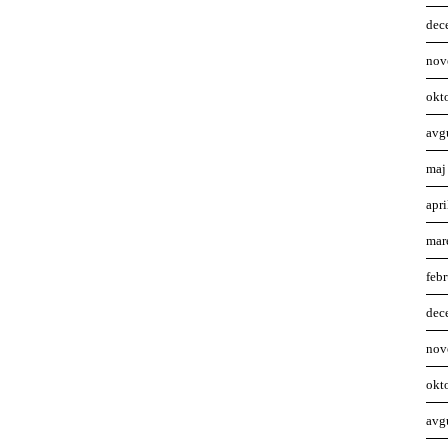
dec
nov
okt
avg
maj
apr
mar
feb
dec
nov
okt
avg