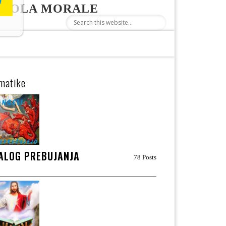
 ŠOLA MORALE
matike
ALOG PREBUJANJA
78 Posts