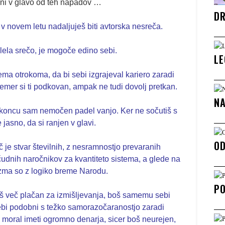
eni v glavo od teh napadov …
DR
i v novem letu nadaljuješ biti avtorska nesreča.
elela srečo, je mogoče edino sebi.
LE
vema otrokoma, da bi sebi izgrajeval kariero zaradi
emer si ti podkovan, ampak ne tudi dovolj pretkan.
NA
a koncu sam nemočen padel vanjo.
Ker ne sočutiš s
 jasno, da si ranjen v glavi.
OD
 je stvar številnih, z nesramnostjo prevaranih
čudnih naročnikov za kvantiteto sistema, a glede na
izma so z logiko breme Narodu.
P
boš več plačan za izmišljevanja, boš samemu sebi
tebi podobni s težko samorazočaranostjo zaradi
o moral imeti ogromno denarja, sicer boš neurejen,