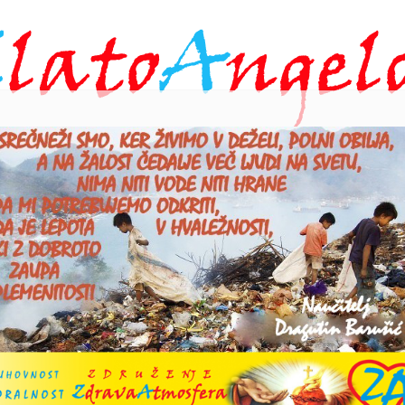
 angelov
RIMOKATOLIKI PLANETA ZEMLJA
PIS ZA JAVNOST VSEM GENERACI
D
ragutina
B
NCEV NAUČITELJA