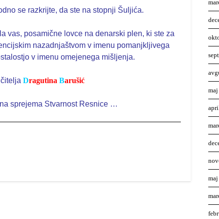
mar
odno se razkrijte, da ste na stopnji Šuljića.
dec
la vas, posamične lovce na denarski plen, ki ste za
okt
ligencijskim nazadnjaštvom v imenu pomanjkljivega
sep
ostalostjo v imenu omejenega mišljenja.
avg
čitelja
D
ragutina
B
arušić
maj
ina sprejema Stvarnost Resnice …
apr
mar
dec
nov
maj
mar
feb