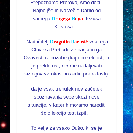
Prepoznamo Preroka, smo dobili
Najboljše in Največje Darilo od
samega
D
ragega
B
oga
Jezusa
Kristusa.
Nadučitelj
D
ragutin
B
arušić
vsakega
Človeka Prebudi iz spanja in ga
Ozavesti iz pozabe (kajti preteklost, ki
je prekletost, nesme nadaljevati
razlogov vzrokov posledic preteklosti),
da je vsak trenutek nov začetek
spoznavanja sebe skozi nove
situacije, v katerih moramo narediti
šolo lekcijo test izpit.
To velja za vsako Dušo, ki se je