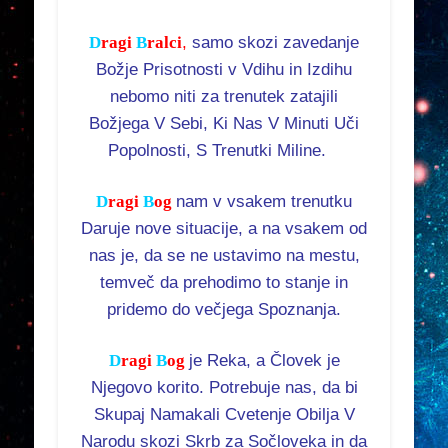
D
ragi
B
ralci
,
samo skozi zavedanje
Božje Prisotnosti v Vdihu in Izdihu
nebomo niti za trenutek zatajili
Božjega V Sebi, Ki Nas V Minuti Uči
Popolnosti, S Trenutki Miline.
D
ragi
B
og
nam v vsakem trenutku
Daruje nove situacije, a na vsakem od
nas je, da se ne ustavimo na mestu,
temveč da prehodimo to stanje in
pridemo do večjega Spoznanja.
D
ragi
B
og
je Reka, a Človek je
Njegovo korito. Potrebuje nas, da bi
Skupaj Namakali Cvetenje Obilja V
Narodu skozi Skrb za Sočloveka in da