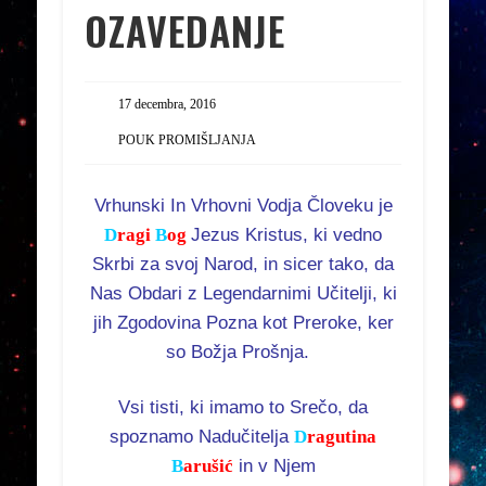
OZAVEDANJE
17 decembra, 2016
POUK PROMIŠLJANJA
Vrhunski In Vrhovni Vodja Človeku je
D
ragi
B
og
Jezus Kristus, ki vedno
Skrbi za svoj Narod,
in sicer tako, da
Nas Obdari z Legendarnimi Učitelji, ki
jih Zgodovina Pozna kot Preroke, ker
so Božja Prošnja.
Vsi tisti, ki imamo to Srečo, da
spoznamo Nadučitelja
D
ragutina
B
arušić
in v Njem