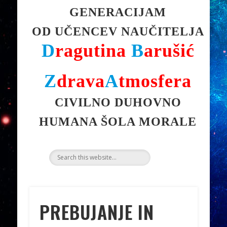
GENERACIJAM
OD UČENCEV NAUČITELJA
D
ragutina
B
arušić
Z
drava
A
tmosfera
CIVILNO DUHOVNO
HUMANA ŠOLA MORALE
PREBUJANJE IN