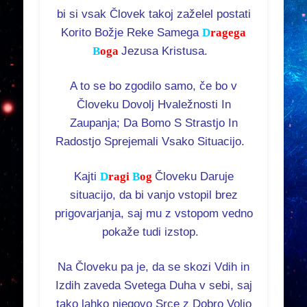
bi si vsak Človek takoj zaželel postati
Korito Božje Reke Samega
D
ragega
B
oga
Jezusa Kristusa.
A to se bo zgodilo samo, če bo v
Človeku Dovolj Hvaležnosti In
Zaupanja; Da Bomo S Strastjo In
Radostjo Sprejemali Vsako Situacijo.
Kajti
D
ragi
B
og
Človeku Daruje
situacijo, da bi vanjo vstopil brez
prigovarjanja, saj mu z vstopom vedno
pokaže tudi izstop.
Na Človeku pa je, da se skozi Vdih in
Izdih zaveda Svetega Duha v sebi, saj
tako lahko njegovo Srce z Dobro Voljo