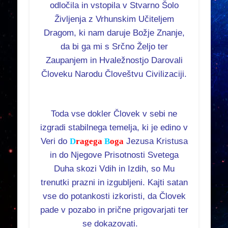
odločila in vstopila v Stvarno Šolo
Življenja z Vrhunskim Učiteljem
Dragom, ki nam daruje Božje Znanje,
da bi ga mi s Srčno Željo ter
Zaupanjem in Hvaležnostjo Darovali
Človeku Narodu Človeštvu Civilizaciji.
Toda vse dokler Človek v sebi ne
izgradi stabilnega temelja, ki je edino v
Veri do
D
ragega
B
oga
Jezusa Kristusa
in do Njegove Prisotnosti Svetega
Duha skozi Vdih in Izdih, so Mu
trenutki prazni in izgubljeni. Kajti satan
vse do potankosti izkoristi, da Človek
pade v pozabo in prične prigovarjati ter
se dokazovati.