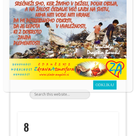
GENERACIJAM
OD UČENCEV NAUČITELJA
D
ragutina
B
arušić
Z
drava
A
tmosfera
CIVILNO DUHOVNO
HUMANA ŠOLA MORALE
8